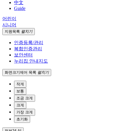
中文
Guide
어린이
시니어
지원
목록
펼치기
인증등록/관리
복합인증관리
보안센터
누리집 안내지도
화면크기
제어 목록
펼치기
작게
보통
조금 크게
크게
가장 크게
초기화
정부24 AI