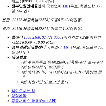
세요.)
(09:00 ~ 18:00 평일)
정부민원안내콜센터
국번없이
110
(무료, 휴일포함 365
일 24시간)
본관 : 30112 세종특별자치시 도움6로 42(어진동)
별관 : 30116 세종특별자치시 가름로 143(어진동)
콜센터
1588-2188
,
02-721-0600
(지역번호 '02'를 확인하
세요.)
(09:00 ~ 18:00 평일)
정부민원안내콜센터
국번없이
110
(무료, 휴일포함 365
일 24시간)
내선번호
1번 주민등록표 등본(초본), 건축물대장, 토지대장
2번 민원신청 및 발급문의
3번 혜택알리미, 디지털지갑(내지갑) 이용방법 문
의
4번 회원가입 및 로그인 문의
찾아오시는 길
상담예약
공공서비스 활용(Open API)