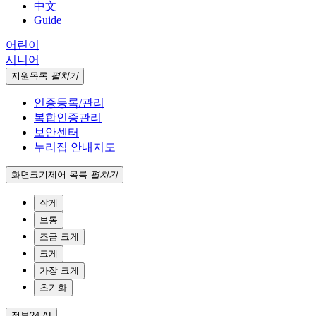
中文
Guide
어린이
시니어
지원
목록
펼치기
인증등록/관리
복합인증관리
보안센터
누리집 안내지도
화면크기
제어 목록
펼치기
작게
보통
조금 크게
크게
가장 크게
초기화
정부24 AI