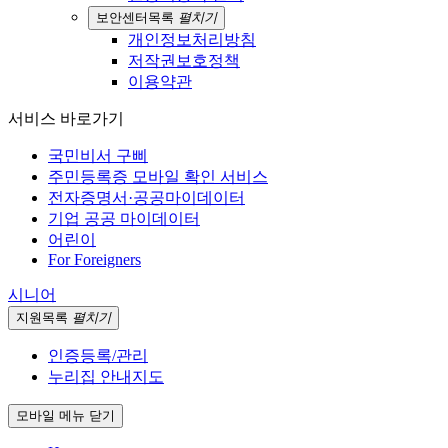
보안센터
목록
펼치기
개인정보처리방침
저작권보호정책
이용약관
서비스 바로가기
국민비서 구삐
주민등록증 모바일 확인 서비스
전자증명서·공공마이데이터
기업 공공 마이데이터
어린이
For Foreigners
시니어
지원
목록
펼치기
인증등록/관리
누리집 안내지도
모바일 메뉴 닫기