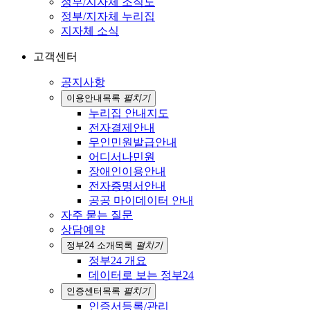
정부/지자체 조직도
정부/지자체 누리집
지자체 소식
고객센터
공지사항
이용안내
목록
펼치기
누리집 안내지도
전자결제안내
무인민원발급안내
어디서나민원
장애인이용안내
전자증명서안내
공공 마이데이터 안내
자주 묻는 질문
상담예약
정부24 소개
목록
펼치기
정부24 개요
데이터로 보는 정부24
인증센터
목록
펼치기
인증서등록/관리