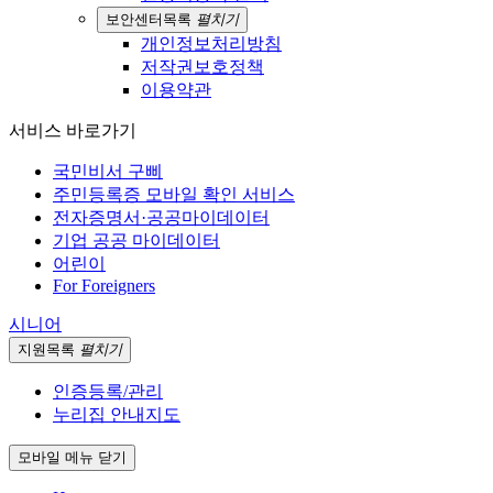
보안센터
목록
펼치기
개인정보처리방침
저작권보호정책
이용약관
서비스 바로가기
국민비서 구삐
주민등록증 모바일 확인 서비스
전자증명서·공공마이데이터
기업 공공 마이데이터
어린이
For Foreigners
시니어
지원
목록
펼치기
인증등록/관리
누리집 안내지도
모바일 메뉴 닫기