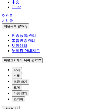
中文
Guide
어린이
시니어
지원
목록
펼치기
인증등록/관리
복합인증관리
보안센터
누리집 안내지도
화면크기
제어 목록
펼치기
작게
보통
조금 크게
크게
가장 크게
초기화
정부24 AI