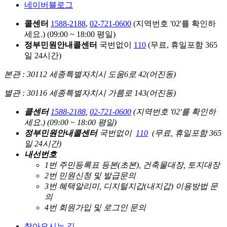
네이버블로그
콜센터
1588-2188
,
02-721-0600
(지역번호 '02'를 확인하
세요.)
(09:00 ~ 18:00 평일)
정부민원안내콜센터
국번없이
110
(무료, 휴일포함 365
일 24시간)
본관 : 30112 세종특별자치시 도움6로 42(어진동)
별관 : 30116 세종특별자치시 가름로 143(어진동)
콜센터
1588-2188
,
02-721-0600
(지역번호 '02'를 확인하
세요.)
(09:00 ~ 18:00 평일)
정부민원안내콜센터
국번없이
110
(무료, 휴일포함 365
일 24시간)
내선번호
1번 주민등록표 등본(초본), 건축물대장, 토지대장
2번 민원신청 및 발급문의
3번 혜택알리미, 디지털지갑(내지갑) 이용방법 문
의
4번 회원가입 및 로그인 문의
찾아오시는 길