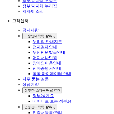
정부/지자체 조직도
정부/지자체 누리집
지자체 소식
고객센터
공지사항
이용안내
목록
펼치기
누리집 안내지도
전자결제안내
무인민원발급안내
어디서나민원
장애인이용안내
전자증명서안내
공공 마이데이터 안내
자주 묻는 질문
상담예약
정부24 소개
목록
펼치기
정부24 개요
데이터로 보는 정부24
인증센터
목록
펼치기
인증서등록/관리