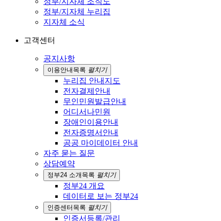
정부/지자체 조직도
정부/지자체 누리집
지자체 소식
고객센터
공지사항
이용안내
목록
펼치기
누리집 안내지도
전자결제안내
무인민원발급안내
어디서나민원
장애인이용안내
전자증명서안내
공공 마이데이터 안내
자주 묻는 질문
상담예약
정부24 소개
목록
펼치기
정부24 개요
데이터로 보는 정부24
인증센터
목록
펼치기
인증서등록/관리