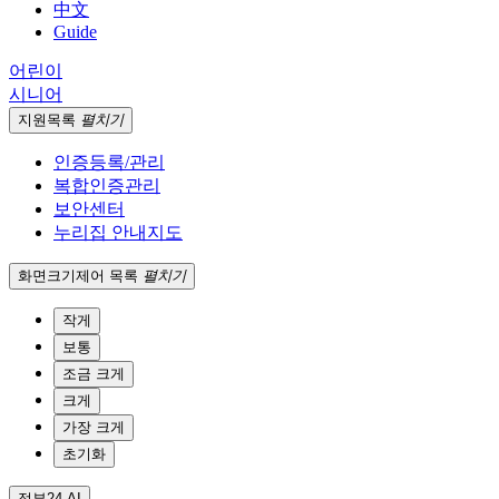
中文
Guide
어린이
시니어
지원
목록
펼치기
인증등록/관리
복합인증관리
보안센터
누리집 안내지도
화면크기
제어 목록
펼치기
작게
보통
조금 크게
크게
가장 크게
초기화
정부24 AI