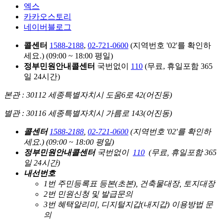
엑스
카카오스토리
네이버블로그
콜센터
1588-2188
,
02-721-0600
(지역번호 '02'를 확인하
세요.)
(09:00 ~ 18:00 평일)
정부민원안내콜센터
국번없이
110
(무료, 휴일포함 365
일 24시간)
본관 : 30112 세종특별자치시 도움6로 42(어진동)
별관 : 30116 세종특별자치시 가름로 143(어진동)
콜센터
1588-2188
,
02-721-0600
(지역번호 '02'를 확인하
세요.)
(09:00 ~ 18:00 평일)
정부민원안내콜센터
국번없이
110
(무료, 휴일포함 365
일 24시간)
내선번호
1번 주민등록표 등본(초본), 건축물대장, 토지대장
2번 민원신청 및 발급문의
3번 혜택알리미, 디지털지갑(내지갑) 이용방법 문
의