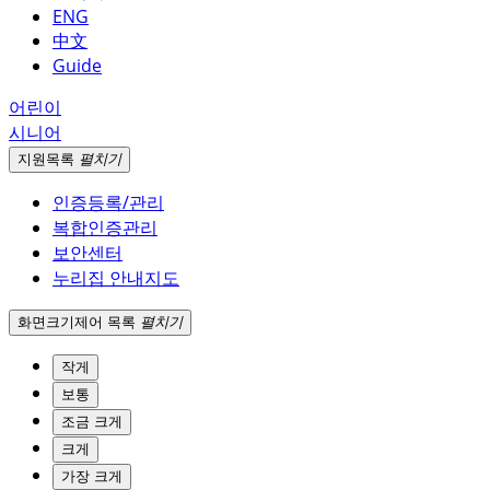
ENG
中文
Guide
어린이
시니어
지원
목록
펼치기
인증등록/관리
복합인증관리
보안센터
누리집 안내지도
화면크기
제어 목록
펼치기
작게
보통
조금 크게
크게
가장 크게