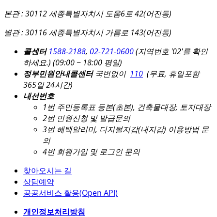
본관 : 30112 세종특별자치시 도움6로 42(어진동)
별관 : 30116 세종특별자치시 가름로 143(어진동)
콜센터
1588-2188
,
02-721-0600
(지역번호 '02'를 확인
하세요.)
(09:00 ~ 18:00 평일)
정부민원안내콜센터
국번없이
110
(무료, 휴일포함
365일 24시간)
내선번호
1번 주민등록표 등본(초본), 건축물대장, 토지대장
2번 민원신청 및 발급문의
3번 혜택알리미, 디지털지갑(내지갑) 이용방법 문
의
4번 회원가입 및 로그인 문의
찾아오시는 길
상담예약
공공서비스 활용(Open API)
개인정보처리방침