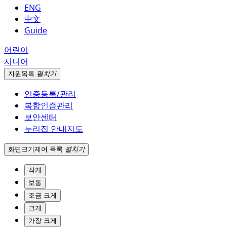
ENG
中文
Guide
어린이
시니어
지원
목록
펼치기
인증등록/관리
복합인증관리
보안센터
누리집 안내지도
화면크기
제어 목록
펼치기
작게
보통
조금 크게
크게
가장 크게