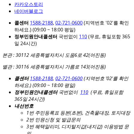
카카오스토리
네이버블로그
콜센터
1588-2188
,
02-721-0600
(지역번호 '02'를 확인
하세요.)
(09:00 ~ 18:00 평일)
정부민원안내콜센터
국번없이
110
(무료, 휴일포함 365
일 24시간)
본관 : 30112 세종특별자치시 도움6로 42(어진동)
별관 : 30116 세종특별자치시 가름로 143(어진동)
콜센터
1588-2188
,
02-721-0600
(지역번호 '02'를 확인
하세요.)
(09:00 ~ 18:00 평일)
정부민원안내콜센터
국번없이
110
(무료, 휴일포함
365일 24시간)
내선번호
1번 주민등록표 등본(초본), 건축물대장, 토지대장
2번 민원신청 및 발급문의
3번 혜택알리미, 디지털지갑(내지갑) 이용방법 문
의