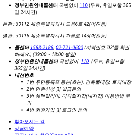
정부민원안내콜센터
국번없이
110
(무료, 휴일포함 365
일 24시간)
본관 : 30112 세종특별자치시 도움6로 42(어진동)
별관 : 30116 세종특별자치시 가름로 143(어진동)
콜센터
1588-2188
,
02-721-0600
(지역번호 '02'를 확인
하세요.)
(09:00 ~ 18:00 평일)
정부민원안내콜센터
국번없이
110
(무료, 휴일포함
365일 24시간)
내선번호
1번 주민등록표 등본(초본), 건축물대장, 토지대장
2번 민원신청 및 발급문의
3번 혜택알리미, 디지털지갑(내지갑) 이용방법 문
의
4번 회원가입 및 로그인 문의
찾아오시는 길
상담예약