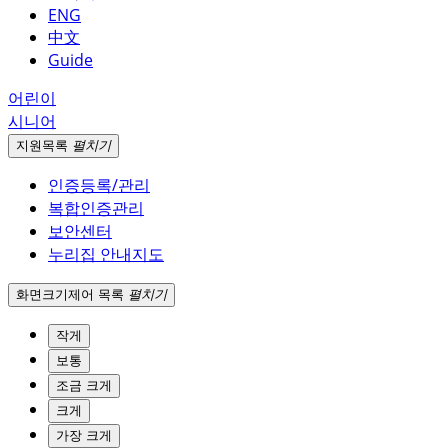
ENG
中文
Guide
어린이
시니어
지원
목록
펼치기
인증등록/관리
복합인증관리
보안센터
누리집 안내지도
화면크기
제어 목록
펼치기
작게
보통
조금 크게
크게
가장 크게