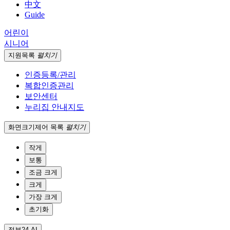
中文
Guide
어린이
시니어
지원
목록
펼치기
인증등록/관리
복합인증관리
보안센터
누리집 안내지도
화면크기
제어 목록
펼치기
작게
보통
조금 크게
크게
가장 크게
초기화
정부24 AI