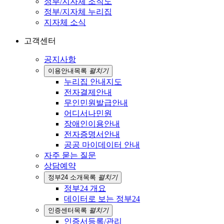
정부/지자체 조직도
정부/지자체 누리집
지자체 소식
고객센터
공지사항
이용안내
목록
펼치기
누리집 안내지도
전자결제안내
무인민원발급안내
어디서나민원
장애인이용안내
전자증명서안내
공공 마이데이터 안내
자주 묻는 질문
상담예약
정부24 소개
목록
펼치기
정부24 개요
데이터로 보는 정부24
인증센터
목록
펼치기
인증서등록/관리