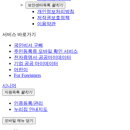
보안센터
목록
펼치기
개인정보처리방침
저작권보호정책
이용약관
서비스 바로가기
국민비서 구삐
주민등록증 모바일 확인 서비스
전자증명서·공공마이데이터
기업 공공 마이데이터
어린이
For Foreigners
시니어
지원
목록
펼치기
인증등록/관리
누리집 안내지도
모바일 메뉴 닫기