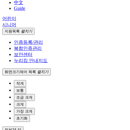
中文
Guide
어린이
시니어
지원
목록
펼치기
인증등록/관리
복합인증관리
보안센터
누리집 안내지도
화면크기
제어 목록
펼치기
작게
보통
조금 크게
크게
가장 크게
초기화
정부24 AI