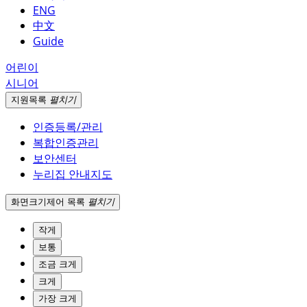
ENG
中文
Guide
어린이
시니어
지원
목록
펼치기
인증등록/관리
복합인증관리
보안센터
누리집 안내지도
화면크기
제어 목록
펼치기
작게
보통
조금 크게
크게
가장 크게