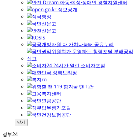
닫기
정부24