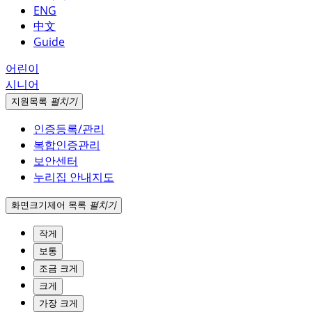
ENG
中文
Guide
어린이
시니어
지원
목록
펼치기
인증등록/관리
복합인증관리
보안센터
누리집 안내지도
화면크기
제어 목록
펼치기
작게
보통
조금 크게
크게
가장 크게