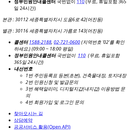
정부민원안내콜센터
국번없이
110
(무료, 휴일포함 365
일 24시간)
본관 : 30112 세종특별자치시 도움6로 42(어진동)
별관 : 30116 세종특별자치시 가름로 143(어진동)
콜센터
1588-2188
,
02-721-0600
(지역번호 '02'를 확인
하세요.)
(09:00 ~ 18:00 평일)
정부민원안내콜센터
국번없이
110
(무료, 휴일포함
365일 24시간)
내선번호
1번 주민등록표 등본(초본), 건축물대장, 토지대장
2번 민원신청 및 발급문의
3번 혜택알리미, 디지털지갑(내지갑) 이용방법 문
의
4번 회원가입 및 로그인 문의
찾아오시는 길
상담예약
공공서비스 활용(Open API)