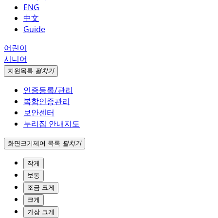
ENG
中文
Guide
어린이
시니어
지원
목록
펼치기
인증등록/관리
복합인증관리
보안센터
누리집 안내지도
화면크기
제어 목록
펼치기
작게
보통
조금 크게
크게
가장 크게