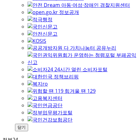
닫기
정부24