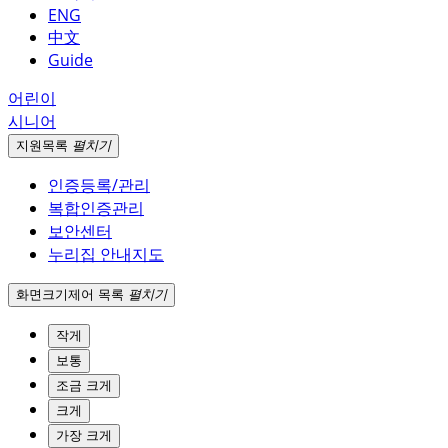
ENG
中文
Guide
어린이
시니어
지원
목록
펼치기
인증등록/관리
복합인증관리
보안센터
누리집 안내지도
화면크기
제어 목록
펼치기
작게
보통
조금 크게
크게
가장 크게