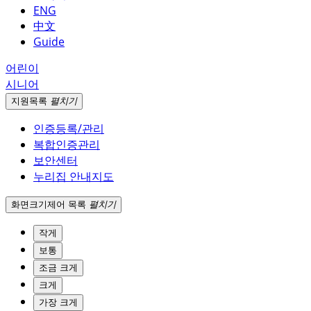
ENG
中文
Guide
어린이
시니어
지원
목록
펼치기
인증등록/관리
복합인증관리
보안센터
누리집 안내지도
화면크기
제어 목록
펼치기
작게
보통
조금 크게
크게
가장 크게