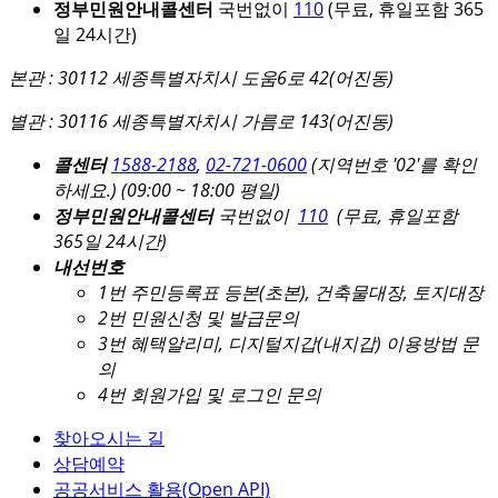
정부민원안내콜센터
국번없이
110
(무료, 휴일포함 365
일 24시간)
본관 : 30112 세종특별자치시 도움6로 42(어진동)
별관 : 30116 세종특별자치시 가름로 143(어진동)
콜센터
1588-2188
,
02-721-0600
(지역번호 '02'를 확인
하세요.)
(09:00 ~ 18:00 평일)
정부민원안내콜센터
국번없이
110
(무료, 휴일포함
365일 24시간)
내선번호
1번 주민등록표 등본(초본), 건축물대장, 토지대장
2번 민원신청 및 발급문의
3번 혜택알리미, 디지털지갑(내지갑) 이용방법 문
의
4번 회원가입 및 로그인 문의
찾아오시는 길
상담예약
공공서비스 활용(Open API)