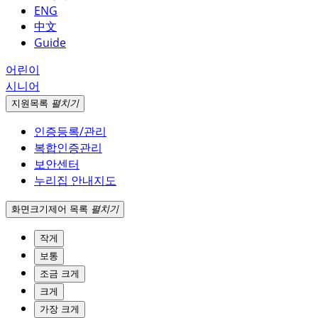
ENG
中文
Guide
어린이
시니어
지원
목록
펼치기
인증등록/관리
복합인증관리
보안센터
누리집 안내지도
화면크기
제어 목록
펼치기
작게
보통
조금 크게
크게
가장 크게