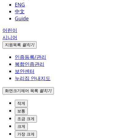
ENG
中文
Guide
어린이
시니어
지원
목록
펼치기
인증등록/관리
복합인증관리
보안센터
누리집 안내지도
화면크기
제어 목록
펼치기
작게
보통
조금 크게
크게
가장 크게