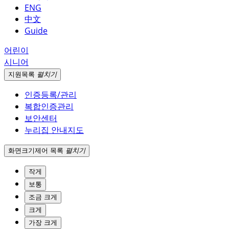
ENG
中文
Guide
어린이
시니어
지원
목록
펼치기
인증등록/관리
복합인증관리
보안센터
누리집 안내지도
화면크기
제어 목록
펼치기
작게
보통
조금 크게
크게
가장 크게