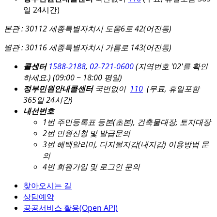
일 24시간)
본관 : 30112 세종특별자치시 도움6로 42(어진동)
별관 : 30116 세종특별자치시 가름로 143(어진동)
콜센터
1588-2188
,
02-721-0600
(지역번호 '02'를 확인
하세요.)
(09:00 ~ 18:00 평일)
정부민원안내콜센터
국번없이
110
(무료, 휴일포함
365일 24시간)
내선번호
1번 주민등록표 등본(초본), 건축물대장, 토지대장
2번 민원신청 및 발급문의
3번 혜택알리미, 디지털지갑(내지갑) 이용방법 문
의
4번 회원가입 및 로그인 문의
찾아오시는 길
상담예약
공공서비스 활용(Open API)