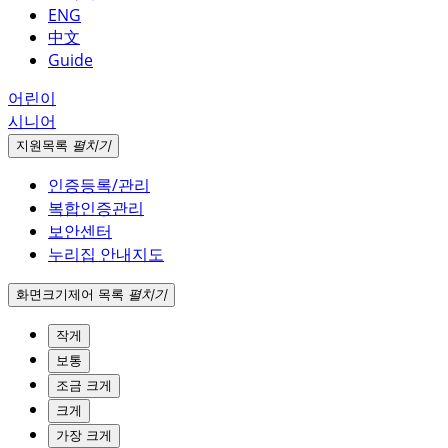
ENG
中文
Guide
어린이
시니어
지원
목록
펼치기
인증등록/관리
복합인증관리
보안센터
누리집 안내지도
화면크기
제어 목록
펼치기
작게
보통
조금 크게
크게
가장 크게