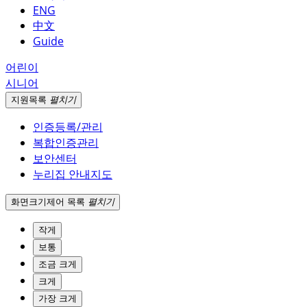
ENG
中文
Guide
어린이
시니어
지원
목록
펼치기
인증등록/관리
복합인증관리
보안센터
누리집 안내지도
화면크기
제어 목록
펼치기
작게
보통
조금 크게
크게
가장 크게