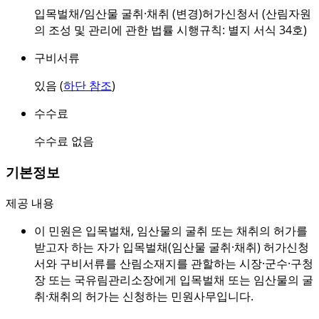
입목벌채/임산물 굴취·채취 (변경)허가신청서 (산림자원
의 조성 및 관리에 관한 법률 시행규칙: 별지 서식 34호)
구비서류
있음 (
하단 참조
)
수수료
수수료 없음
기본정보
제공 내용
이 민원은 입목벌채, 임산물의 굴취 또는 채취의 허가를
받고자 하는 자가 입목벌채(임산물 굴취·채취) 허가신청
서와 구비서류를 산림소재지를 관할하는 시장·군수·구청
장 또는 국유림관리소장에게 입목벌채 또는 임산물의 굴
취·채취의 허가는 신청하는 민원사무입니다.