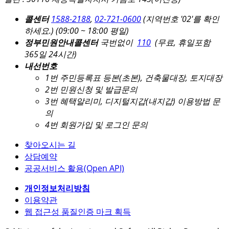
콜센터
1588-2188
,
02-721-0600
(지역번호 '02'를 확인
하세요.)
(09:00 ~ 18:00 평일)
정부민원안내콜센터
국번없이
110
(무료, 휴일포함
365일 24시간)
내선번호
1번 주민등록표 등본(초본), 건축물대장, 토지대장
2번 민원신청 및 발급문의
3번 혜택알리미, 디지털지갑(내지갑) 이용방법 문
의
4번 회원가입 및 로그인 문의
찾아오시는 길
상담예약
공공서비스 활용(Open API)
개인정보처리방침
이용약관
웹 접근성 품질인증 마크 획득