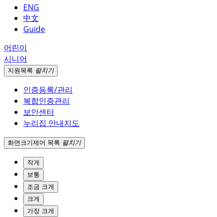
ENG
中文
Guide
어린이
시니어
지원
목록
펼치기
인증등록/관리
복합인증관리
보안센터
누리집 안내지도
화면크기
제어 목록
펼치기
작게
보통
조금 크게
크게
가장 크게