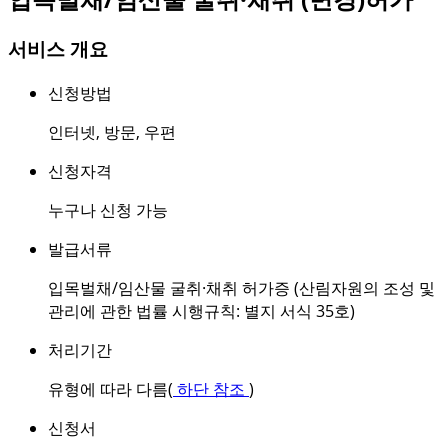
서비스 개요
신청방법
인터넷
,
방문
,
우편
신청자격
누구나 신청 가능
발급서류
입목벌채/임산물 굴취·채취 허가증 (산림자원의 조성 및
관리에 관한 법률 시행규칙: 별지 서식 35호)
처리기간
유형에 따라 다름(
하단 참조
)
신청서