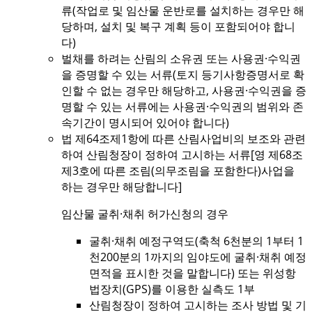
류(작업로 및 임산물 운반로를 설치하는 경우만 해
당하며, 설치 및 복구 계획 등이 포함되어야 합니
다)
벌채를 하려는 산림의 소유권 또는 사용권·수익권
을 증명할 수 있는 서류(토지 등기사항증명서로 확
인할 수 없는 경우만 해당하고, 사용권·수익권을 증
명할 수 있는 서류에는 사용권·수익권의 범위와 존
속기간이 명시되어 있어야 합니다)
법 제64조제1항에 따른 산림사업비의 보조와 관련
하여 산림청장이 정하여 고시하는 서류[영 제68조
제3호에 따른 조림(의무조림을 포함한다)사업을
하는 경우만 해당합니다]
임산물 굴취·채취 허가신청의 경우
굴취·채취 예정구역도(축척 6천분의 1부터 1
천200분의 1까지의 임야도에 굴취·채취 예정
면적을 표시한 것을 말합니다) 또는 위성항
법장치(GPS)를 이용한 실측도 1부
산림청장이 정하여 고시하는 조사 방법 및 기