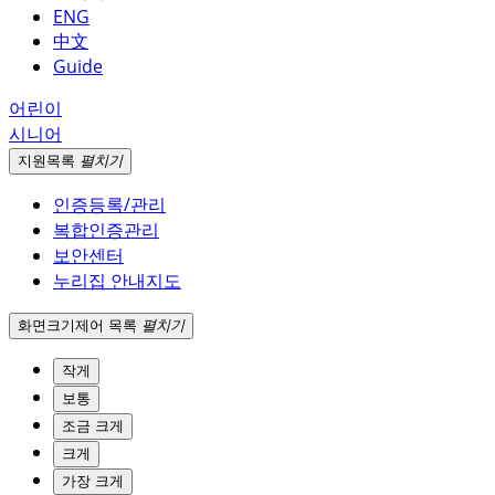
ENG
中文
Guide
어린이
시니어
지원
목록
펼치기
인증등록/관리
복합인증관리
보안센터
누리집 안내지도
화면크기
제어 목록
펼치기
작게
보통
조금 크게
크게
가장 크게