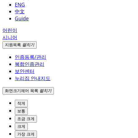
ENG
中文
Guide
어린이
시니어
지원
목록
펼치기
인증등록/관리
복합인증관리
보안센터
누리집 안내지도
화면크기
제어 목록
펼치기
작게
보통
조금 크게
크게
가장 크게