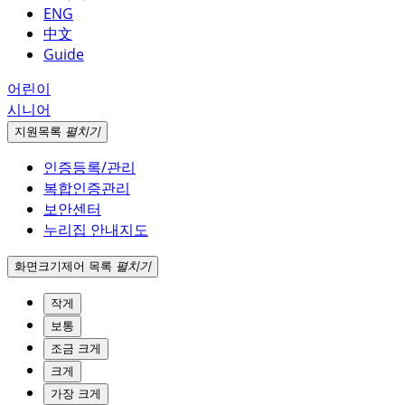
ENG
中文
Guide
어린이
시니어
지원
목록
펼치기
인증등록/관리
복합인증관리
보안센터
누리집 안내지도
화면크기
제어 목록
펼치기
작게
보통
조금 크게
크게
가장 크게