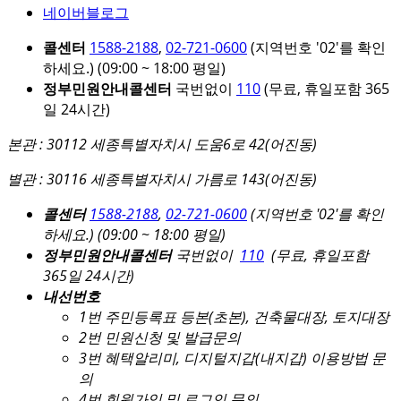
네이버블로그
콜센터
1588-2188
,
02-721-0600
(지역번호 '02'를 확인
하세요.)
(09:00 ~ 18:00 평일)
정부민원안내콜센터
국번없이
110
(무료, 휴일포함 365
일 24시간)
본관 : 30112 세종특별자치시 도움6로 42(어진동)
별관 : 30116 세종특별자치시 가름로 143(어진동)
콜센터
1588-2188
,
02-721-0600
(지역번호 '02'를 확인
하세요.)
(09:00 ~ 18:00 평일)
정부민원안내콜센터
국번없이
110
(무료, 휴일포함
365일 24시간)
내선번호
1번 주민등록표 등본(초본), 건축물대장, 토지대장
2번 민원신청 및 발급문의
3번 혜택알리미, 디지털지갑(내지갑) 이용방법 문
의
4번 회원가입 및 로그인 문의