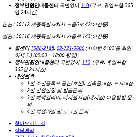
정부민원안내콜센터
국번없이
110
(무료, 휴일포함 365
일 24시간)
본관 : 30112 세종특별자치시 도움6로 42(어진동)
별관 : 30116 세종특별자치시 가름로 143(어진동)
콜센터
1588-2188
,
02-721-0600
(지역번호 '02'를 확인
하세요.)
(09:00 ~ 18:00 평일)
정부민원안내콜센터
국번없이
110
(무료, 휴일포함
365일 24시간)
내선번호
1번 주민등록표 등본(초본), 건축물대장, 토지대장
2번 민원신청 및 발급문의
3번 혜택알리미, 디지털지갑(내지갑) 이용방법 문
의
4번 회원가입 및 로그인 문의
찾아오시는 길
상담예약