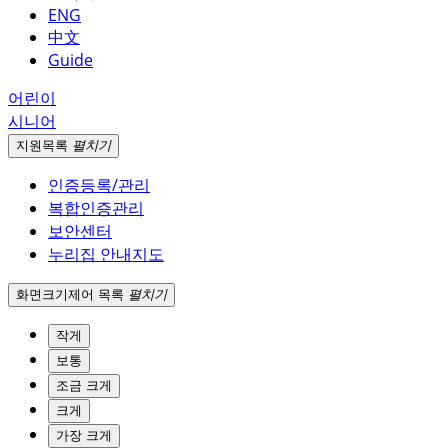
ENG
中文
Guide
어린이
시니어
지원
목록
펼치기
인증등록/관리
복합인증관리
보안센터
누리집 안내지도
화면크기
제어 목록
펼치기
작게
보통
조금 크게
크게
가장 크게