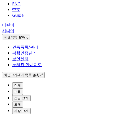
ENG
中文
Guide
어린이
시니어
지원
목록
펼치기
인증등록/관리
복합인증관리
보안센터
누리집 안내지도
화면크기
제어 목록
펼치기
작게
보통
조금 크게
크게
가장 크게