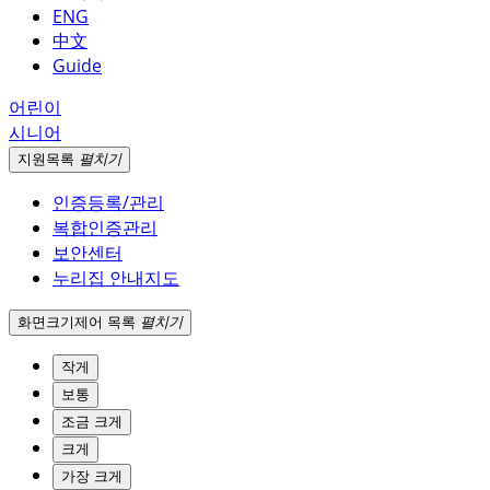
ENG
中文
Guide
어린이
시니어
지원
목록
펼치기
인증등록/관리
복합인증관리
보안센터
누리집 안내지도
화면크기
제어 목록
펼치기
작게
보통
조금 크게
크게
가장 크게