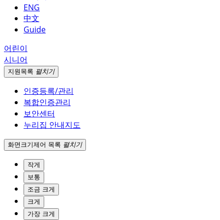
ENG
中文
Guide
어린이
시니어
지원
목록
펼치기
인증등록/관리
복합인증관리
보안센터
누리집 안내지도
화면크기
제어 목록
펼치기
작게
보통
조금 크게
크게
가장 크게