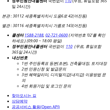
정부민원안내콜센터
국번없이
110
(무료, 휴일포함 365
일 24시간)
본관 : 30112 세종특별자치시 도움6로 42(어진동)
별관 : 30116 세종특별자치시 가름로 143(어진동)
콜센터
1588-2188
,
02-721-0600
(지역번호 '02'를 확인
하세요.)
(09:00 ~ 18:00 평일)
정부민원안내콜센터
국번없이
110
(무료, 휴일포함
365일 24시간)
내선번호
1번 주민등록표 등본(초본), 건축물대장, 토지대장
2번 민원신청 및 발급문의
3번 혜택알리미, 디지털지갑(내지갑) 이용방법 문
의
4번 회원가입 및 로그인 문의
찾아오시는 길
상담예약
공공서비스 활용(Open API)