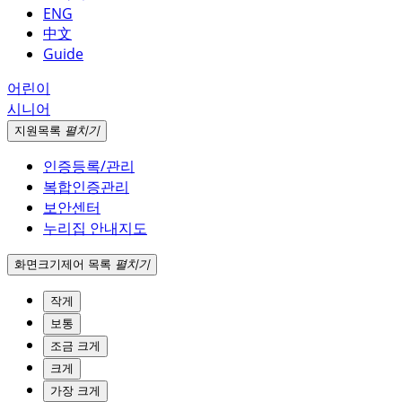
ENG
中文
Guide
어린이
시니어
지원
목록
펼치기
인증등록/관리
복합인증관리
보안센터
누리집 안내지도
화면크기
제어 목록
펼치기
작게
보통
조금 크게
크게
가장 크게