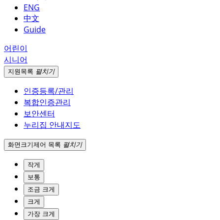
ENG
中文
Guide
어린이
시니어
지원
목록
펼치기
인증등록/관리
복합인증관리
보안센터
누리집 안내지도
화면크기
제어 목록
펼치기
작게
보통
조금 크게
크게
가장 크게