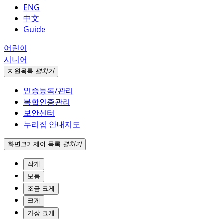
ENG
中文
Guide
어린이
시니어
지원
목록
펼치기
인증등록/관리
복합인증관리
보안센터
누리집 안내지도
화면크기
제어 목록
펼치기
작게
보통
조금 크게
크게
가장 크게