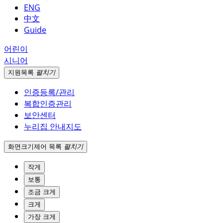
ENG
中文
Guide
어린이
시니어
지원
목록
펼치기
인증등록/관리
복합인증관리
보안센터
누리집 안내지도
화면크기
제어 목록
펼치기
작게
보통
조금 크게
크게
가장 크게