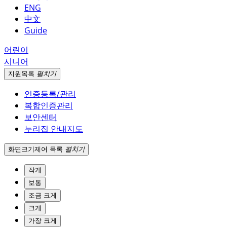
ENG
中文
Guide
어린이
시니어
지원
목록
펼치기
인증등록/관리
복합인증관리
보안센터
누리집 안내지도
화면크기
제어 목록
펼치기
작게
보통
조금 크게
크게
가장 크게