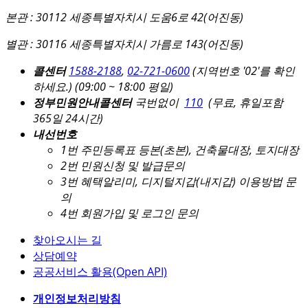
본관 : 30112 세종특별자치시 도움6로 42(어진동)
별관 : 30116 세종특별자치시 가름로 143(어진동)
콜센터
1588-2188
,
02-721-0600
(지역번호 '02'를 확인
하세요.)
(09:00 ~ 18:00 평일)
정부민원안내콜센터
국번없이
110
(무료, 휴일포함
365일 24시간)
내선번호
1번 주민등록표 등본(초본), 건축물대장, 토지대장
2번 민원신청 및 발급문의
3번 혜택알리미, 디지털지갑(내지갑) 이용방법 문
의
4번 회원가입 및 로그인 문의
찾아오시는 길
상담예약
공공서비스 활용(Open API)
개인정보처리방침