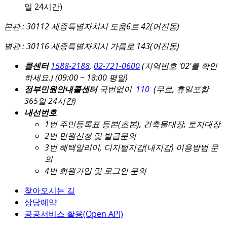
일 24시간)
본관 : 30112 세종특별자치시 도움6로 42(어진동)
별관 : 30116 세종특별자치시 가름로 143(어진동)
콜센터
1588-2188
,
02-721-0600
(지역번호 '02'를 확인
하세요.)
(09:00 ~ 18:00 평일)
정부민원안내콜센터
국번없이
110
(무료, 휴일포함
365일 24시간)
내선번호
1번 주민등록표 등본(초본), 건축물대장, 토지대장
2번 민원신청 및 발급문의
3번 혜택알리미, 디지털지갑(내지갑) 이용방법 문
의
4번 회원가입 및 로그인 문의
찾아오시는 길
상담예약
공공서비스 활용(Open API)