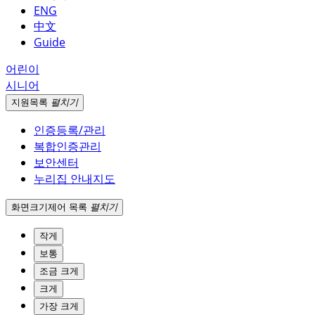
ENG
中文
Guide
어린이
시니어
지원
목록
펼치기
인증등록/관리
복합인증관리
보안센터
누리집 안내지도
화면크기
제어 목록
펼치기
작게
보통
조금 크게
크게
가장 크게