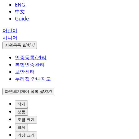
ENG
中文
Guide
어린이
시니어
지원
목록
펼치기
인증등록/관리
복합인증관리
보안센터
누리집 안내지도
화면크기
제어 목록
펼치기
작게
보통
조금 크게
크게
가장 크게