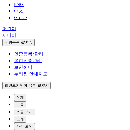
ENG
中文
Guide
어린이
시니어
지원
목록
펼치기
인증등록/관리
복합인증관리
보안센터
누리집 안내지도
화면크기
제어 목록
펼치기
작게
보통
조금 크게
크게
가장 크게