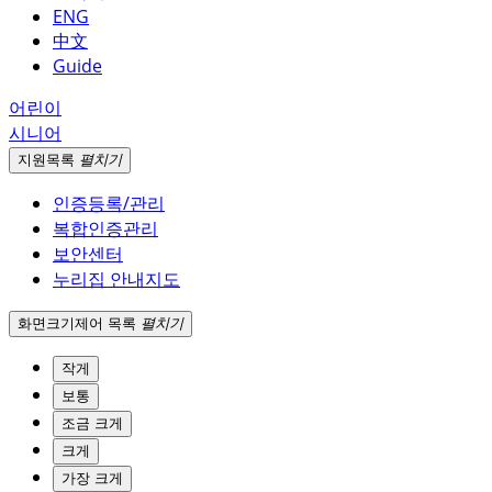
ENG
中文
Guide
어린이
시니어
지원
목록
펼치기
인증등록/관리
복합인증관리
보안센터
누리집 안내지도
화면크기
제어 목록
펼치기
작게
보통
조금 크게
크게
가장 크게