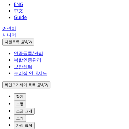
ENG
中文
Guide
어린이
시니어
지원
목록
펼치기
인증등록/관리
복합인증관리
보안센터
누리집 안내지도
화면크기
제어 목록
펼치기
작게
보통
조금 크게
크게
가장 크게