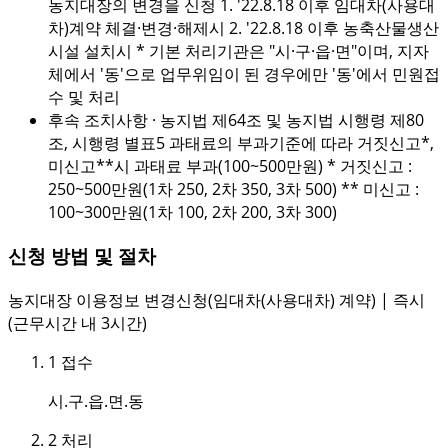
농지대장의 변경을 신청 1. '22.8.18 이후 임대차(사용대
차)계약 체결·변경·해제시 2. '22.8.18 이후 농축산물생산
시설 설치시 * 기본 처리기관은 "시·구·읍·면"이며, 지자
체에서 '동'으로 업무위임이 된 경우에만 '동'에서 민원접
수 및 처리
후속 조치사항
· 농지법 제64조 및 농지법 시행령 제80
조, 시행령 별표5 과태료의 부과기준에 따라 거짓신고*,
미신고**시 과태료 부과(100~500만원) * 거짓신고 :
250~500만원(1차 250, 2차 350, 3차 500) ** 미신고 :
100~300만원(1차 100, 2차 200, 3차 300)
신청 방법 및 절차
농지대장 이용정보 변경신청(임대차(사용대차) 계약) | 즉시
(근무시간 내 3시간)
1
접수
시.구.읍.면.동
2
처리