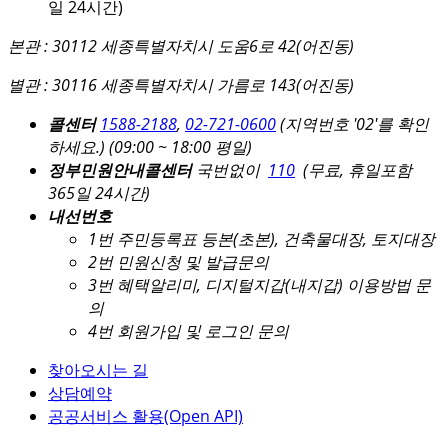
일 24시간)
본관 : 30112 세종특별자치시 도움6로 42(어진동)
별관 : 30116 세종특별자치시 가름로 143(어진동)
콜센터
1588-2188
,
02-721-0600
(지역번호 '02'를 확인
하세요.)
(09:00 ~ 18:00 평일)
정부민원안내콜센터
국번없이
110
(무료, 휴일포함
365일 24시간)
내선번호
1번 주민등록표 등본(초본), 건축물대장, 토지대장
2번 민원신청 및 발급문의
3번 혜택알리미, 디지털지갑(내지갑) 이용방법 문
의
4번 회원가입 및 로그인 문의
찾아오시는 길
상담예약
공공서비스 활용(Open API)