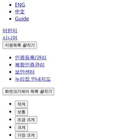
ENG
中文
Guide
어린이
시니어
지원
목록
펼치기
인증등록/관리
복합인증관리
보안센터
누리집 안내지도
화면크기
제어 목록
펼치기
작게
보통
조금 크게
크게
가장 크게