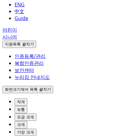
ENG
中文
Guide
어린이
시니어
지원
목록
펼치기
인증등록/관리
복합인증관리
보안센터
누리집 안내지도
화면크기
제어 목록
펼치기
작게
보통
조금 크게
크게
가장 크게