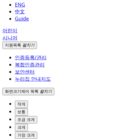
ENG
中文
Guide
어린이
시니어
지원
목록
펼치기
인증등록/관리
복합인증관리
보안센터
누리집 안내지도
화면크기
제어 목록
펼치기
작게
보통
조금 크게
크게
가장 크게