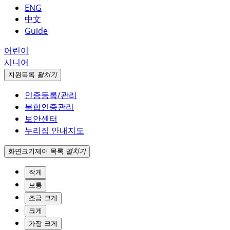
ENG
中文
Guide
어린이
시니어
지원
목록
펼치기
인증등록/관리
복합인증관리
보안센터
누리집 안내지도
화면크기
제어 목록
펼치기
작게
보통
조금 크게
크게
가장 크게