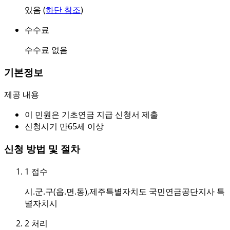
있음 (
하단 참조
)
수수료
수수료 없음
기본정보
제공 내용
이 민원은 기초연금 지급 신청서 제출
신청시기
만65세 이상
신청 방법 및 절차
1
접수
시.군.구(읍.면.동),제주특별자치도 국민연금공단지사 특
별자치시
2
처리