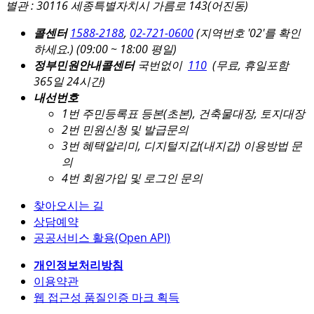
별관 : 30116 세종특별자치시 가름로 143(어진동)
콜센터
1588-2188
,
02-721-0600
(지역번호 '02'를 확인
하세요.)
(09:00 ~ 18:00 평일)
정부민원안내콜센터
국번없이
110
(무료, 휴일포함
365일 24시간)
내선번호
1번 주민등록표 등본(초본), 건축물대장, 토지대장
2번 민원신청 및 발급문의
3번 혜택알리미, 디지털지갑(내지갑) 이용방법 문
의
4번 회원가입 및 로그인 문의
찾아오시는 길
상담예약
공공서비스 활용(Open API)
개인정보처리방침
이용약관
웹 접근성 품질인증 마크 획득