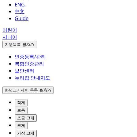
ENG
中文
Guide
어린이
시니어
지원
목록
펼치기
인증등록/관리
복합인증관리
보안센터
누리집 안내지도
화면크기
제어 목록
펼치기
작게
보통
조금 크게
크게
가장 크게