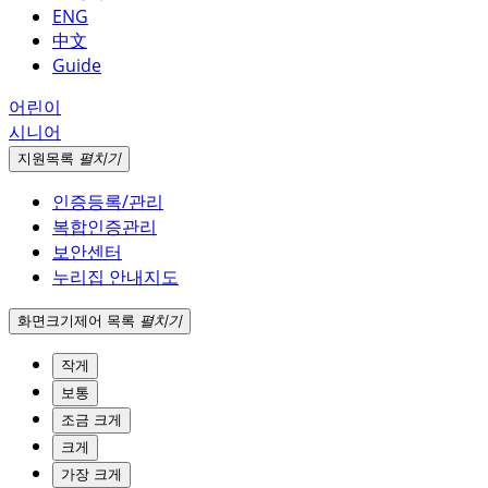
ENG
中文
Guide
어린이
시니어
지원
목록
펼치기
인증등록/관리
복합인증관리
보안센터
누리집 안내지도
화면크기
제어 목록
펼치기
작게
보통
조금 크게
크게
가장 크게