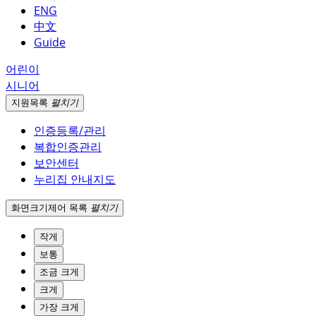
ENG
中文
Guide
어린이
시니어
지원
목록
펼치기
인증등록/관리
복합인증관리
보안센터
누리집 안내지도
화면크기
제어 목록
펼치기
작게
보통
조금 크게
크게
가장 크게