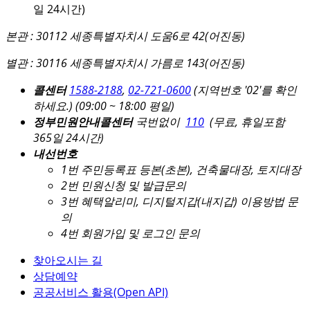
일 24시간)
본관 : 30112 세종특별자치시 도움6로 42(어진동)
별관 : 30116 세종특별자치시 가름로 143(어진동)
콜센터
1588-2188
,
02-721-0600
(지역번호 '02'를 확인
하세요.)
(09:00 ~ 18:00 평일)
정부민원안내콜센터
국번없이
110
(무료, 휴일포함
365일 24시간)
내선번호
1번 주민등록표 등본(초본), 건축물대장, 토지대장
2번 민원신청 및 발급문의
3번 혜택알리미, 디지털지갑(내지갑) 이용방법 문
의
4번 회원가입 및 로그인 문의
찾아오시는 길
상담예약
공공서비스 활용(Open API)