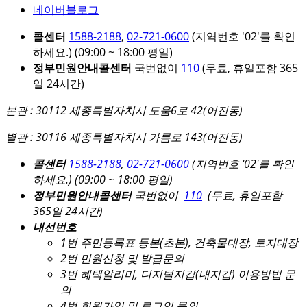
네이버블로그
콜센터
1588-2188
,
02-721-0600
(지역번호 '02'를 확인
하세요.)
(09:00 ~ 18:00 평일)
정부민원안내콜센터
국번없이
110
(무료, 휴일포함 365
일 24시간)
본관 : 30112 세종특별자치시 도움6로 42(어진동)
별관 : 30116 세종특별자치시 가름로 143(어진동)
콜센터
1588-2188
,
02-721-0600
(지역번호 '02'를 확인
하세요.)
(09:00 ~ 18:00 평일)
정부민원안내콜센터
국번없이
110
(무료, 휴일포함
365일 24시간)
내선번호
1번 주민등록표 등본(초본), 건축물대장, 토지대장
2번 민원신청 및 발급문의
3번 혜택알리미, 디지털지갑(내지갑) 이용방법 문
의
4번 회원가입 및 로그인 문의