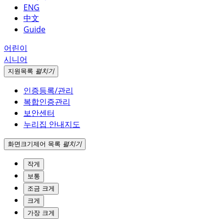
ENG
中文
Guide
어린이
시니어
지원
목록
펼치기
인증등록/관리
복합인증관리
보안센터
누리집 안내지도
화면크기
제어 목록
펼치기
작게
보통
조금 크게
크게
가장 크게