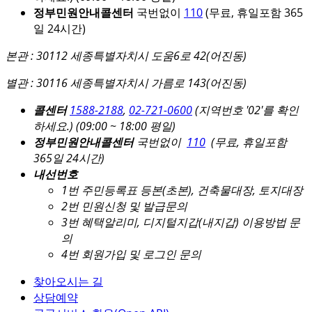
정부민원안내콜센터
국번없이
110
(무료, 휴일포함 365
일 24시간)
본관 : 30112 세종특별자치시 도움6로 42(어진동)
별관 : 30116 세종특별자치시 가름로 143(어진동)
콜센터
1588-2188
,
02-721-0600
(지역번호 '02'를 확인
하세요.)
(09:00 ~ 18:00 평일)
정부민원안내콜센터
국번없이
110
(무료, 휴일포함
365일 24시간)
내선번호
1번 주민등록표 등본(초본), 건축물대장, 토지대장
2번 민원신청 및 발급문의
3번 혜택알리미, 디지털지갑(내지갑) 이용방법 문
의
4번 회원가입 및 로그인 문의
찾아오시는 길
상담예약