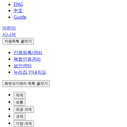
ENG
中文
Guide
어린이
시니어
지원
목록
펼치기
인증등록/관리
복합인증관리
보안센터
누리집 안내지도
화면크기
제어 목록
펼치기
작게
보통
조금 크게
크게
가장 크게