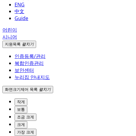
ENG
中文
Guide
어린이
시니어
지원
목록
펼치기
인증등록/관리
복합인증관리
보안센터
누리집 안내지도
화면크기
제어 목록
펼치기
작게
보통
조금 크게
크게
가장 크게