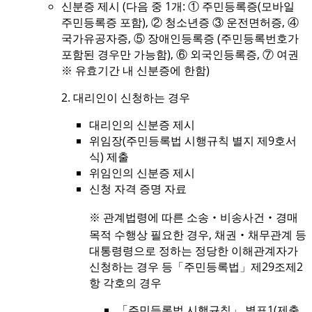
신분증 제시 (다음 중 1개: ① 주민등록증(모바일
주민등록증 포함), ② 청소년증 ③ 운전면허증, ④
국가유공자증, ⑤ 장애인등록증 (주민등록번호가
포함된 경우만 가능함), ⑥ 외국인등록증, ⑦ 여권
※ 유효기간 내 신분증에 한함)
2. 대리인이 신청하는 경우
대리인의 신분증 제시
위임장(주민등록법 시행규칙 별지 제9호서
식) 제출
위임인의 신분증 제시
신청 자격 증명 자료
※ 관계법령에 따른 소송‧비송사건‧경매
목적 수행상 필요한 경우, 채권‧채무관계 등
대통령령으로 정하는 정당한 이해관계자가
신청하는 경우 등「주민등록법」제29조제2
항 각호의 경우
「주민등록법 시행규칙」 별표1(제출