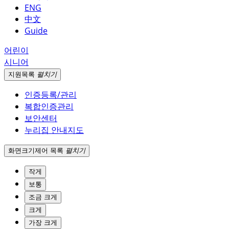
ENG
中文
Guide
어린이
시니어
지원
목록
펼치기
인증등록/관리
복합인증관리
보안센터
누리집 안내지도
화면크기
제어 목록
펼치기
작게
보통
조금 크게
크게
가장 크게