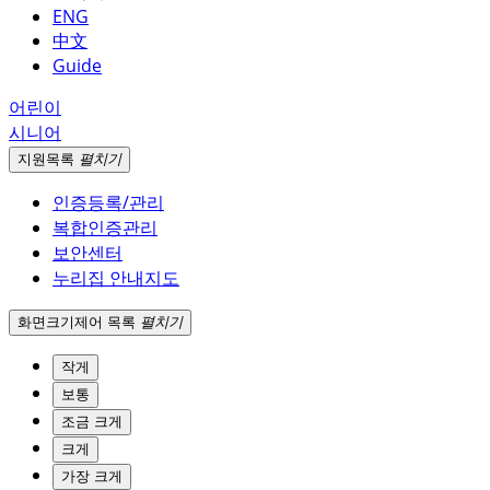
ENG
中文
Guide
어린이
시니어
지원
목록
펼치기
인증등록/관리
복합인증관리
보안센터
누리집 안내지도
화면크기
제어 목록
펼치기
작게
보통
조금 크게
크게
가장 크게