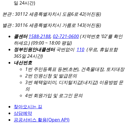
일 24시간)
본관 : 30112 세종특별자치시 도움6로 42(어진동)
별관 : 30116 세종특별자치시 가름로 143(어진동)
콜센터
1588-2188
,
02-721-0600
(지역번호 '02'를 확인
하세요.)
(09:00 ~ 18:00 평일)
정부민원안내콜센터
국번없이
110
(무료, 휴일포함
365일 24시간)
내선번호
1번 주민등록표 등본(초본), 건축물대장, 토지대장
2번 민원신청 및 발급문의
3번 혜택알리미, 디지털지갑(내지갑) 이용방법 문
의
4번 회원가입 및 로그인 문의
찾아오시는 길
상담예약
공공서비스 활용(Open API)