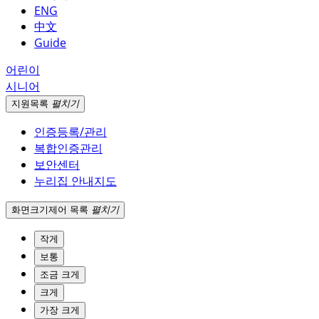
ENG
中文
Guide
어린이
시니어
지원
목록
펼치기
인증등록/관리
복합인증관리
보안센터
누리집 안내지도
화면크기
제어 목록
펼치기
작게
보통
조금 크게
크게
가장 크게